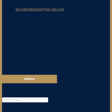
Tél : 01.34.76.65.81
E-mail :
gir.valleedeseine@gir-vds.com
Espace INNEOS - 1401 avenue de la Grande Halle - 78200
BUCHELAY.
Social Links
Devenez Membre
L’adhésion à l’association se fait au nom de l’entreprise (1 adhésion
par entreprise) et est valable pour l’année calendaire (du 1er janvier
au 31 décembre).
L’adhésion s’effectue en ligne sur notre site (paiement en ligne par
carte bancaire).
Adhérer
Rechercher sur le site
Les services du GIR