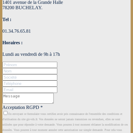
1401 avenue de la Grande Halle
78200 BUCHELAY.
Tel :
01.34.76.65.81
Horaires :
Lundi au vendredi de 9h à 17h
Acceptation RGPD
*
En envoyant ce formulaire vous certifiez avoir pris connaissance de l'ensemble des conditions et
d'utilisation du site gir-vds.fr. Vos données ne seront jamais transmises ou revendues, elles ne sont
utilisées que pour répondre à votre demande. Vous pourrez à tout moment réclamer la modification de ces
données. Vous pourrez à tout moment annuler cette autorisation sur simple demande. Pour cela vous