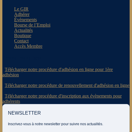
Le GIR
Adhérer
Évènements
Bourse de l’Emploi
Actualités
Boutique
Contact
Accès Membre
Procédures en ligne
.
Télécharger notre procédure d'adhésion en ligne pour 1ère
adhésion
.
Télécharger notre procédure de renouvellement d'adhésion en ligne
.
Télécharger notre procédure d'inscription aux évènements pour
adhérents
NEWSLETTER
Inscrivez-vous à notre newsletter pour suivre nos actualités.