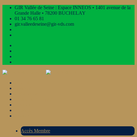
GIR Vallée de Seine : Espace INNEOS • 1401 avenue de la
Grande Halle • 78200 BUCHELAY
01 34 76 65 81
gir.valleedeseine@gir-vds.com
Le GIR
Adhérer
Évènements
Bourse de l’Emploi
Actualités
Boutique
Contact
Accès Membre