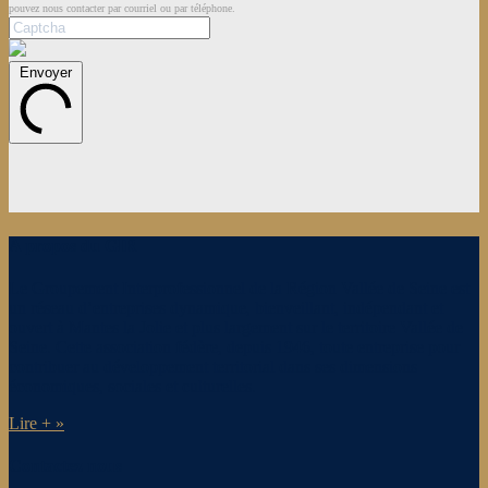
pouvez nous contacter par courriel ou par téléphone.
Envoyer
A propos du GIR
Le Groupement Interprofessionnel de la Région Vallée de Seine est
un réseau d’entreprises dynamique, bienveillant, indépendant et
ouvert à Mantes la Jolie et plus largement sur le territoire Vallée de
Seine. Cette association fédère, depuis 1946, toute entreprise pour
contribuer au développement territorial dans ses dimensions
économiques, sociales et culturelles.
Lire + »
Contactez nous