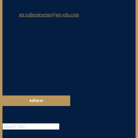
Tél : 01.34.76.65.81
E-mail :
gir.valleedeseine@gir-vds.com
Espace INNEOS - 1401 avenue de la Grande Halle - 78200
BUCHELAY.
Social Links
Devenez Membre
L’adhésion à l’association se fait au nom de l’entreprise (1 adhésion
par entreprise) et est valable pour l’année calendaire (du 1er janvier
au 31 décembre).
L’adhésion s’effectue en ligne sur notre site (paiement en ligne par
carte bancaire).
Adhérer
Rechercher sur le site