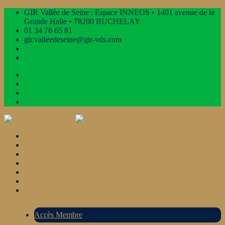
GIR Vallée de Seine : Espace INNEOS • 1401 avenue de la
Grande Halle • 78200 BUCHELAY
01 34 76 65 81
gir.valleedeseine@gir-vds.com
Le GIR
Adhérer
Évènements
Bourse de l’Emploi
Actualités
Boutique
Contact
Accès Membre