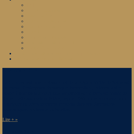
12/14
AG et Gouvernance
Autres ateliers
Club Agir Autrement
Club des Financiers
Club RH
Formations adhérents
Rencontres Entreprises et Territoire
Visites d’entreprises
Evénements culturels & sportifs en partenariat
intégration nouveaux adhérents
A propos du GIR
Le Groupement Interprofessionnel de la Région Vallée de Seine est
un réseau d’entreprises dynamique, bienveillant, indépendant et
ouvert à Mantes la Jolie et plus largement sur le territoire Vallée de
Seine. Cette association fédère, depuis 1946, toute entreprise pour
contribuer au développement territorial dans ses dimensions
économiques, sociales et culturelles.
Lire + »
Contactez nous