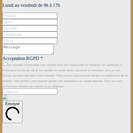
Lundi au vendredi de 9h à 17h
Acceptation RGPD
*
En envoyant ce formulaire vous certifiez avoir pris connaissance de l'ensemble des conditions et
d'utilisation du site gir-vds.fr. Vos données ne seront jamais transmises ou revendues, elles ne sont
utilisées que pour répondre à votre demande. Vous pourrez à tout moment réclamer la modification de ces
données. Vous pourrez à tout moment annuler cette autorisation sur simple demande. Pour cela vous
pouvez nous contacter par courriel ou par téléphone.
Envoyer