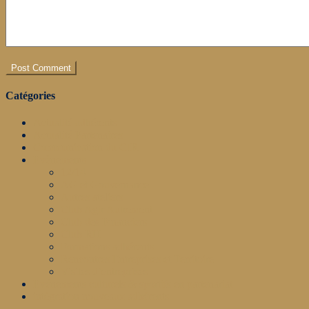
Catégories
Actualité adhérents
Actualité Partenaires
Communication du GIR
Evènements
12/14
AG et Gouvernance
Autres ateliers
Club Agir Autrement
Club des Financiers
Club RH
Formations adhérents
Rencontres Entreprises et Territoire
Visites d’entreprises
Evénements culturels & sportifs en partenariat
intégration nouveaux adhérents