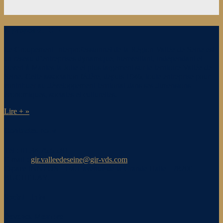
A propos du GIR
Le Groupement Interprofessionnel de la Région Vallée de Seine est
un réseau d’entreprises dynamique, bienveillant, indépendant et
ouvert à Mantes la Jolie et plus largement sur le territoire Vallée de
Seine. Cette association fédère, depuis 1946, toute entreprise pour
contribuer au développement territorial dans ses dimensions
économiques, sociales et culturelles.
Lire + »
Contactez nous
Tél : 01.34.76.65.81
E-mail :
gir.valleedeseine@gir-vds.com
Espace INNEOS - 1401 avenue de la Grande Halle - 78200
BUCHELAY.
Social Links
Devenez Membre