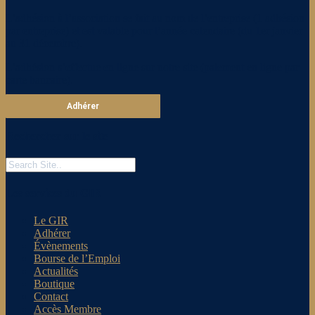
L’adhésion à l’association se fait au nom de l’entreprise (1 adhésion
par entreprise) et est valable pour l’année calendaire (du 1er janvier
au 31 décembre).
L’adhésion s’effectue en ligne sur notre site (paiement en ligne par
carte bancaire).
Adhérer
Rechercher sur le site
Les services du GIR
Le GIR
Adhérer
Évènements
Bourse de l’Emploi
Actualités
Boutique
Contact
Accès Membre