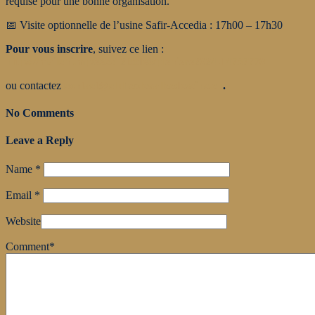
requise pour une bonne organisation.
📅 Visite optionnelle de l’usine Safir-Accedia : 17h00 – 17h30
Pour vous inscrire
, suivez ce lien :
https://mailchi.mp/e3cc12fccfe3/pleniere2024-14757770
ou contactez
contact@clubeolevalleedeseine.eu
.
No Comments
Leave a Reply
Name
*
Email
*
Website
Comment*