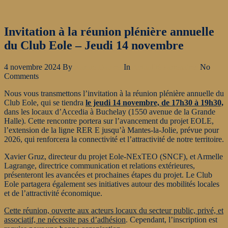
Invitation à la réunion plénière annuelle
du Club Eole – Jeudi 14 novembre
4 novembre 2024
By
Karine Dauvel
In
Actualité Partenaires
No
Comments
Nous vous transmettons l’invitation à la réunion plénière annuelle du
Club Eole, qui se tiendra
le jeudi 14 novembre, de 17h30 à 19h30,
dans les locaux d’Accedia à Buchelay (1550 avenue de la Grande
Halle). Cette rencontre portera sur l’avancement du projet EOLE,
l’extension de la ligne RER E jusqu’à Mantes-la-Jolie, prévue pour
2026, qui renforcera la connectivité et l’attractivité de notre territoire.
Xavier Gruz, directeur du projet Eole-NExTEO (SNCF), et Armelle
Lagrange, directrice communication et relations extérieures,
présenteront les avancées et prochaines étapes du projet. Le Club
Eole partagera également ses initiatives autour des mobilités locales
et de l’attractivité économique.
Cette réunion, ouverte aux acteurs locaux du secteur public, privé, et
associatif, ne nécessite pas d’adhésion
. Cependant, l’inscription est