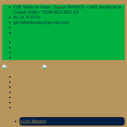
GIR Vallée de Seine : Espace INNEOS • 1401 avenue de la
Grande Halle • 78200 BUCHELAY
01 34 76 65 81
gir.valleedeseine@gir-vds.com
Le GIR
Adhérer
Évènements
Bourse de l’Emploi
Actualités
Boutique
Contact
Accès Membre